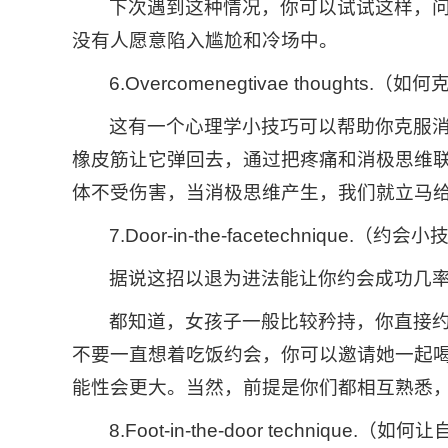
下次遇到这种情况，你可以试试这样，
没有人愿意陷入尴尬和冷场中。
6.Overcomenegtivae thoughts.
这有一个心理学小技巧可以帮助你克服
橡皮筋让它弹回去，通过把疼痛和消极思维
体不受伤害，当消极思维产生，我们就立马
7.Door-in-the-facetechnique.（约会
据说这招以退为进法能让你约会成功几
都知道，女孩子一般比较矜持，你直接
不要一直想着吃饭约会，你可以邀请她一起
能性会更大。当然，前提是你们都相互熟悉
8.Foot-in-the-door technique