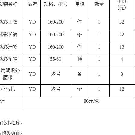
单价
货物名称
品牌
规格、型号
单位
数量
（元）
迷彩上衣
YD
160-200
件
1
32
迷彩长裤
YD
160-200
条
1
22
迷彩汗衫
YD
160-200
件
1
13
迷彩军帽
YD
55-60
顶
1
4
军用编织外
YD
均号
条
1
3
腰带
小马扎
YD
均号
个
1
12
计
86元/套
商城小程序。
品购买页面。